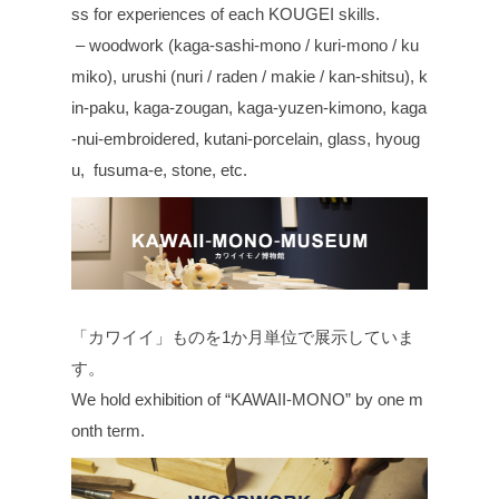
ss for experiences of each KOUGEI skills.
– woodwork (kaga-sashi-mono / kuri-mono / ku
miko), urushi (nuri / raden / makie / kan-shitsu), k
in-paku, kaga-zougan, kaga-yuzen-kimono, kaga
-nui-embroidered, kutani-porcelain, glass, hyoug
u, fusuma-e, stone, etc.
「カワイイ」ものを1か月単位で展示していま
す。
We hold exhibition of “KAWAII-MONO” by one m
onth term.